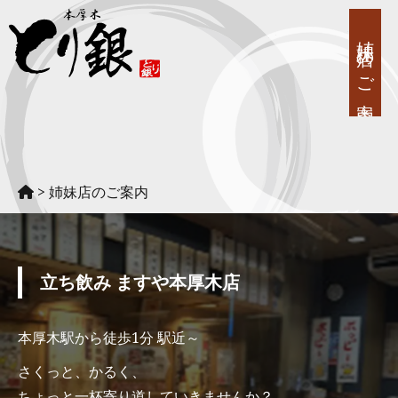
姉妹店のご案内
>
姉妹店のご案内
TOP
おしながき
立ち飲み ますや本厚木店
宴会メニュー
店舗のご案内
本厚木駅から徒歩1分 駅近～
さくっと、かるく、
姉妹店のご案内
ちょっと一杯寄り道していきませんか？